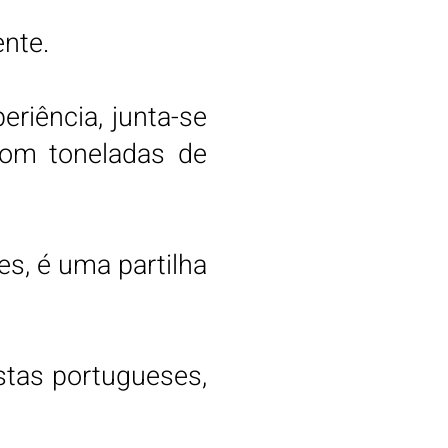
nte.
riência, junta-se
com toneladas de
s, é uma partilha
stas portugueses,