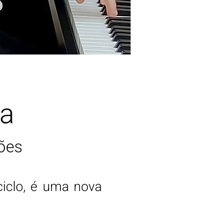
sa
ões
iclo, é uma nova